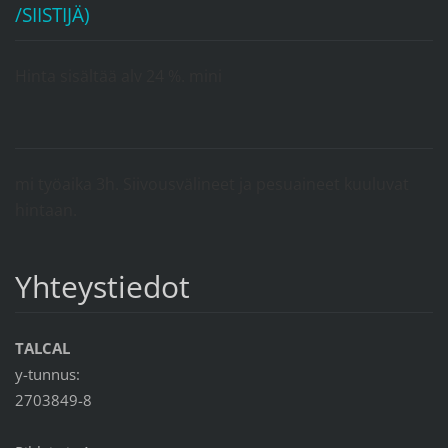
/SIISTIJÄ)
Hinta sisältää alv 24 %. mini
mi työaika 3h. Siivousvälineet ja pesuaineet kuuluvat
hintaan.
Yhteystiedot
TALCAL
y-tunnus:
2703849-8