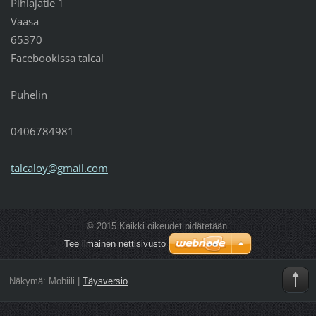
Pihlajatie 1
Vaasa
65370
Facebookissa talcal
Puhelin
0406784981
talcaloy
@gmail.c
om
© 2015 Kaikki oikeudet pidätetään.
Tee ilmainen nettisivusto
Näkymä:
Mobiili
|
Täysversio