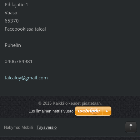
Pihlajatie 1
Vaasa
65370
Facebookissa talcal
Puhelin
0406784981
talcaloy
@gmail.c
om
© 2015 Kaikki oikeudet pidätetään.
Luo ilmainen nettisivusto
Näkymä:
Mobiili
|
Täysversio