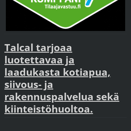
Talcal tarjoaa
luotettav
aa ja
laadukasta
kotiapua,
siivous- ja
rakennuspalvelua sekä
kiinteistöhuoltoa.